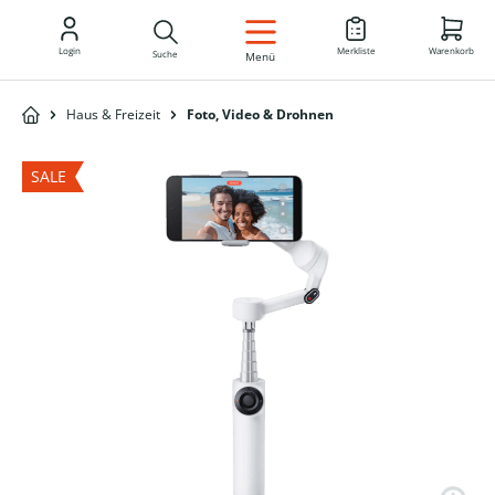
DE
Login
Merkliste
Warenkorb
Suche
Menü
Haus & Freizeit
Foto, Video & Drohnen
SALE