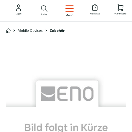
DE
Login
Merkliste
Warenkorb
Suche
Menü
Mobile Devices
Zubehör