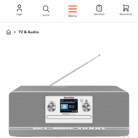
DE
Login
Merkliste
Warenkorb
Suche
Menü
TV & Audio