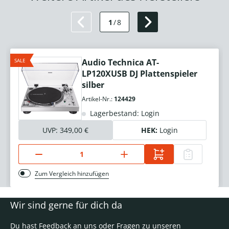
1
/
8
SALE
Audio Technica AT-
LP120XUSB DJ Plattenspieler
silber
Artikel-Nr.:
124429
Lagerbestand: Login
UVP:
349,00 €
HEK:
Login
Zum Vergleich hinzufügen
Wir sind gerne für dich da
Du hast Feedback an uns oder Fragen zu unseren