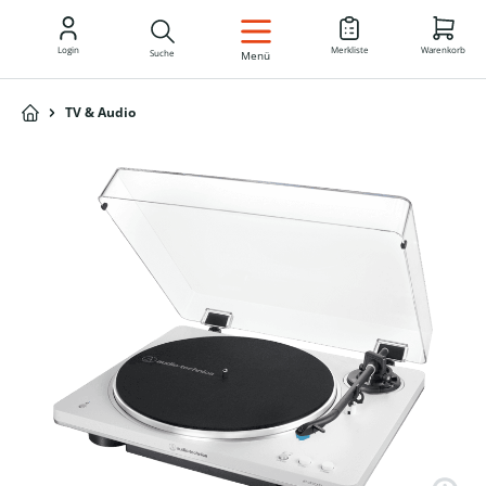
DE
Login
Merkliste
Warenkorb
Suche
Menü
TV & Audio