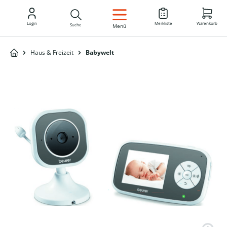
DE
Login
Merkliste
Warenkorb
Suche
Menü
Haus & Freizeit
Babywelt