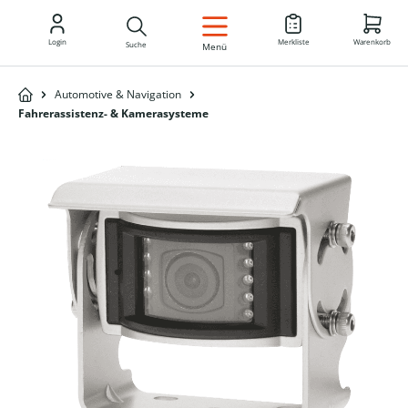
DE
Login
Merkliste
Warenkorb
Suche
Menü
Automotive & Navigation
Fahrerassistenz- & Kamerasysteme