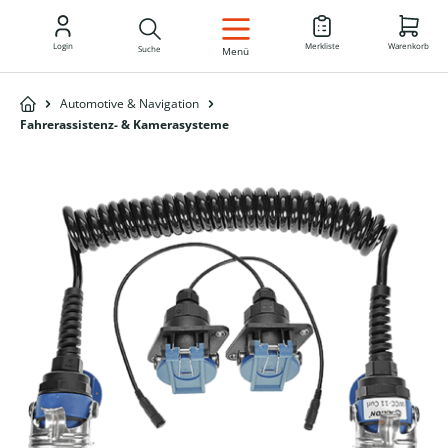
DE
Login
Merkliste
Warenkorb
Suche
Menü
Automotive & Navigation
Fahrerassistenz- & Kamerasysteme