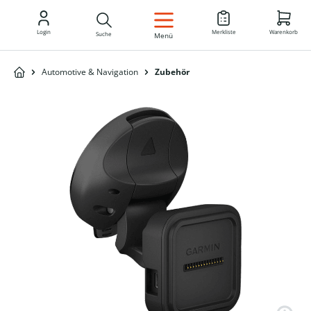
DE
Login
Merkliste
Warenkorb
Suche
Menü
Automotive & Navigation
Zubehör