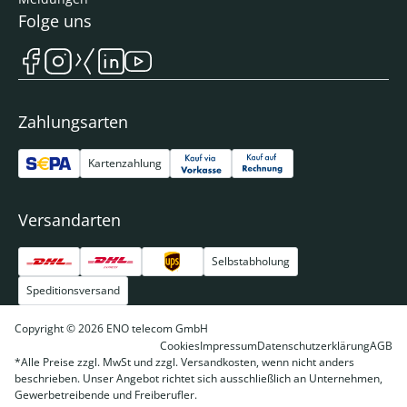
Folge uns
Zahlungsarten
Kartenzahlung
Versandarten
Selbstabholung
Speditionsversand
Copyright © 2026 ENO telecom GmbH
Cookies
Impressum
Datenschutzerklärung
AGB
*Alle Preise zzgl. MwSt und zzgl. Versandkosten, wenn nicht anders
beschrieben. Unser Angebot richtet sich ausschließlich an Unternehmen,
Gewerbetreibende und Freiberufler.