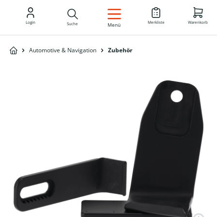
DE
Login
Merkliste
Warenkorb
Suche
Menü
Automotive & Navigation
Zubehör