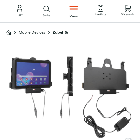
DE
Login
Merkliste
Warenkorb
Suche
Menü
Mobile Devices
Zubehör