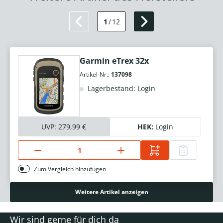
1
/
12
Garmin eTrex 32x
Artikel-Nr.:
137098
Lagerbestand: Login
UVP:
279,99 €
HEK:
Login
Zum Vergleich hinzufügen
Weitere Artikel anzeigen
Wir sind gerne für dich da