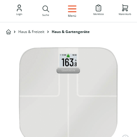
DE
Login
Merkliste
Warenkorb
Suche
Menü
Haus & Freizeit
Haus & Gartengeräte