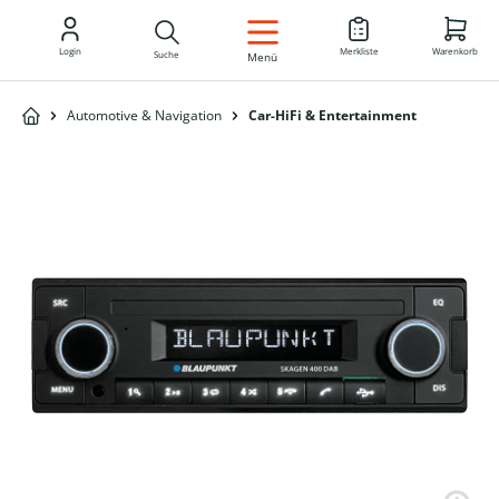
DE
Login
Merkliste
Warenkorb
Suche
Menü
Automotive & Navigation
Car-HiFi & Entertainment