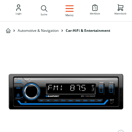
DE
Login
Merkliste
Warenkorb
Suche
Menü
Automotive & Navigation
Car-HiFi & Entertainment