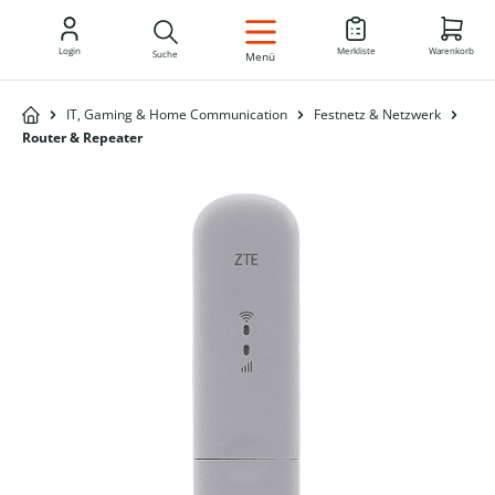
DE
Login
Merkliste
Warenkorb
Suche
Menü
IT, Gaming & Home Communication
Festnetz & Netzwerk
Router & Repeater