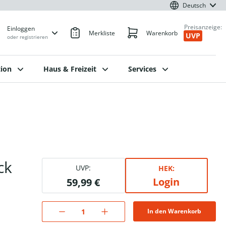
Deutsch
Preisanzeige:
Einloggen
Merkliste
Warenkorb
UVP
oder registrieren
ion
Haus & Freizeit
Services
ck
UVP:
HEK:
Login
59,99 €
In den Warenkorb