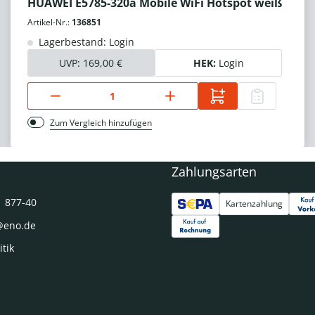
HUAWEI E5785-320a Mobile WiFi Hotspot weiß
Artikel-Nr.:
136851
Lagerbestand: Login
UVP:
169,00 €
HEK:
Login
Zum Vergleich hinzufügen
Zahlungsarten
1 877-40
Kartenzahlung
@eno.de
itik