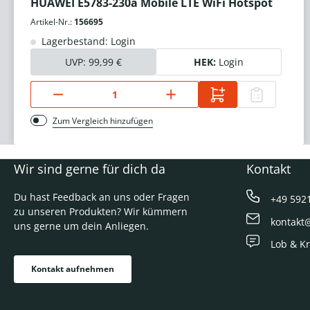
HUAWEI E5783-230a Mobile LTE WiFi Hotspot
Artikel-Nr.:
156695
Lagerbestand: Login
UVP:
99,99 €
HEK:
Login
Zum Vergleich hinzufügen
Wir sind gerne für dich da
Kontakt
Du hast Feedback an uns oder Fragen
+49 592
zu unseren Produkten? Wir kümmern
kontakt
uns gerne um dein Anliegen.
Lob & Kr
Kontakt aufnehmen