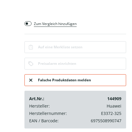
Zum Vergleich hinzufügen
Auf eine Merkliste setzen
Preisalarm einrichten
Falsche Produktdaten melden
Art.Nr.:
144909
Hersteller:
Huawei
Herstellernummer:
E3372-325
EAN / Barcode:
6975508990747