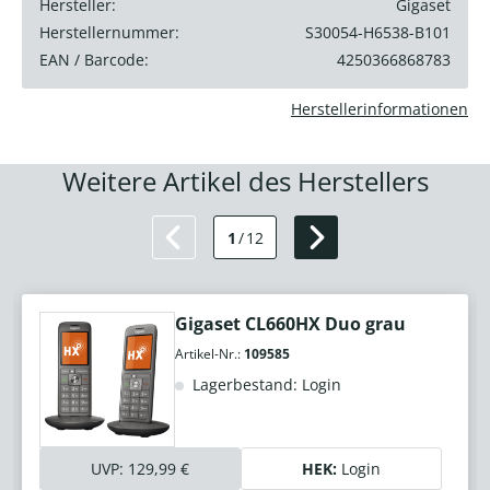
Hersteller:
Gigaset
Herstellernummer:
S30054-H6538-B101
EAN / Barcode:
4250366868783
Herstellerinformationen
Weitere Artikel des Herstellers
1
/
12
Gigaset CL660HX Duo grau
Artikel-Nr.:
109585
Lagerbestand: Login
UVP:
129,99 €
HEK:
Login