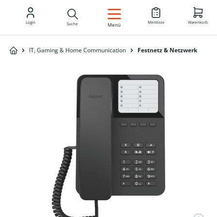
DE
Login
Merkliste
Warenkorb
Suche
Menü
IT, Gaming & Home Communication
Festnetz & Netzwerk