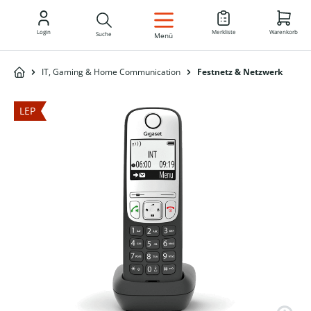
DE
Login
Merkliste
Warenkorb
Suche
Menü
IT, Gaming & Home Communication
Festnetz & Netzwerk
LEP