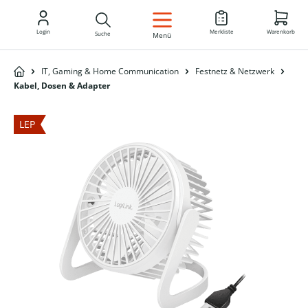
DE
Login
Merkliste
Warenkorb
Suche
Menü
IT, Gaming & Home Communication
Festnetz & Netzwerk
Kabel, Dosen & Adapter
LEP