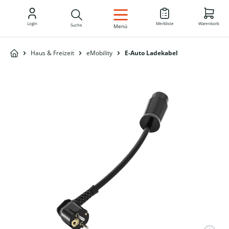
DE
Login
Merkliste
Warenkorb
Suche
Menü
Haus & Freizeit
eMobility
E-Auto Ladekabel