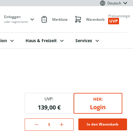
Deutsch
Preisanzeige:
Einloggen
Merkliste
Warenkorb
UVP
oder registrieren
ion
Haus & Freizeit
Services
UVP:
HEK:
Login
139,00 €
In den Warenkorb