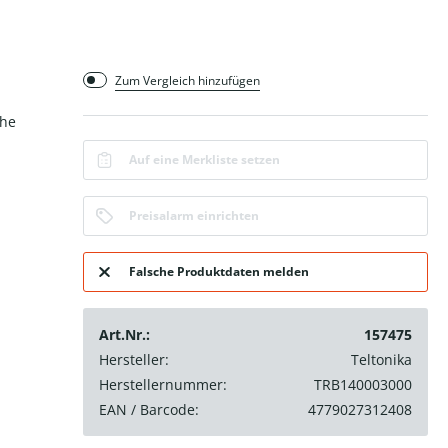
Zum Vergleich hinzufügen
che
Auf eine Merkliste setzen
Preisalarm einrichten
Falsche Produktdaten melden
Art.Nr.:
157475
Hersteller:
Teltonika
Herstellernummer:
TRB140003000
EAN / Barcode:
4779027312408