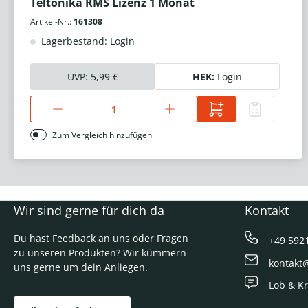
Teltonika RMS Lizenz 1 Monat
Artikel-Nr.:
161308
Lagerbestand: Login
UVP:
5,99 €
HEK:
Login
Zum Vergleich hinzufügen
Wir sind gerne für dich da
Kontakt
Du hast Feedback an uns oder Fragen
+49 592
zu unseren Produkten? Wir kümmern
kontakt
uns gerne um dein Anliegen.
Lob & Kr