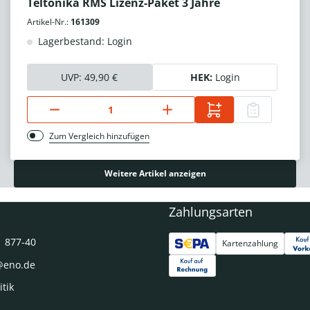
Teltonika RMS Lizenz-Paket 3 Jahre
Artikel-Nr.:
161309
Lagerbestand: Login
UVP:
49,90 €
HEK:
Login
Zum Vergleich hinzufügen
Weitere Artikel anzeigen
Zahlungsarten
1 877-40
Kartenzahlung
@eno.de
itik