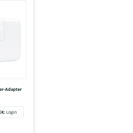
er-Adapter
EK:
Login