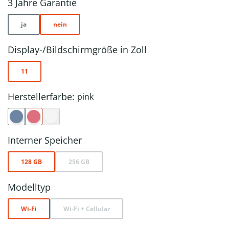
3 Jahre Garantie
ja
nein
Display-/Bildschirmgröße in Zoll
11
Herstellerfarbe:
pink
Interner Speicher
128 GB
256 GB
Modelltyp
Wi-Fi
Wi-Fi + Cellular