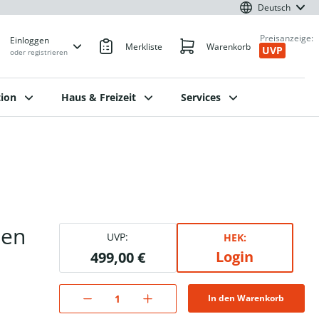
Deutsch
Preisanzeige:
Einloggen
Merkliste
Warenkorb
UVP
oder registrieren
ion
Haus & Freizeit
Services
Gen
UVP:
HEK:
Login
499,00 €
In den Warenkorb