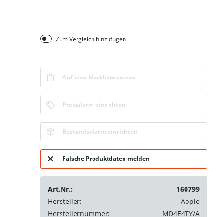
Zum Vergleich hinzufügen
Auf eine Merkliste setzen
Preisalarm einrichten
Bestandsalarm einrichten
Falsche Produktdaten melden
Art.Nr.:
160799
Hersteller:
Apple
Herstellernummer:
MD4E4TY/A