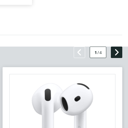
1
/
4