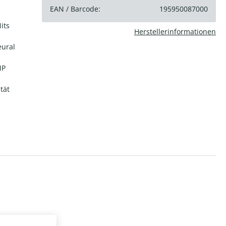
EAN / Barcode:
195950087000
its
Herstellerinformationen
eural
MP
tät