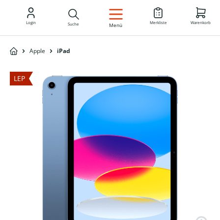
DE
Login
Merkliste
Warenkorb
Suche
Menü
Apple
iPad
LEP