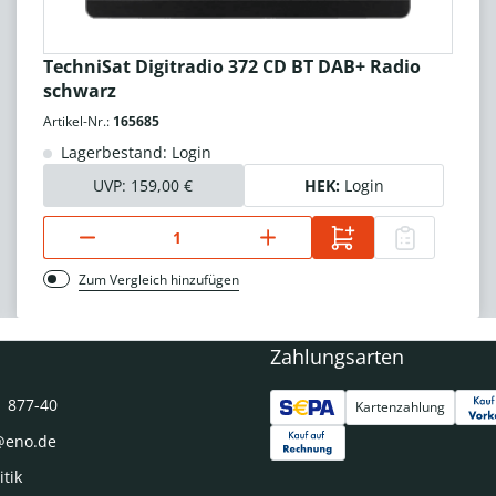
TechniSat Digitradio 372 CD BT DAB+ Radio
schwarz
Artikel-Nr.:
165685
Lagerbestand: Login
UVP:
159,00 €
HEK:
Login
Zum Vergleich hinzufügen
Zahlungsarten
1 877-40
Kartenzahlung
@eno.de
itik