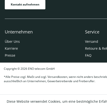
Kontakt aufnehmen
Unternehmen
Service
Über Uns
Versand
Karriere
Retoure & Re
Presse
FAQ
Copyright © 2026 ENO telecom GmbH
*Alle Preise zzgl. MwSt und zzgl. Versandkosten, wenn nicht anders beschrieb
ausschließlich an Unternehmen, Gewerbetreibende und Freiberufler.
Diese Website verwendet Cookies, um eine bestmögliche Erfa