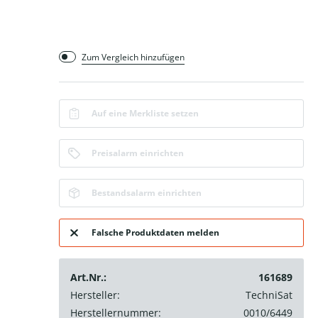
Zum Vergleich hinzufügen
Auf eine Merkliste setzen
Preisalarm einrichten
Bestandsalarm einrichten
Falsche Produktdaten melden
Art.Nr.:
161689
Hersteller:
TechniSat
Herstellernummer:
0010/6449