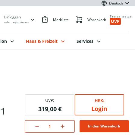
Deutsch
Preisanzeige:
Einloggen
Merkliste
Warenkorb
UVP
oder registrieren
ion
Haus & Freizeit
Services
UVP:
HEK:
Login
01
319,00 €
In den Warenkorb