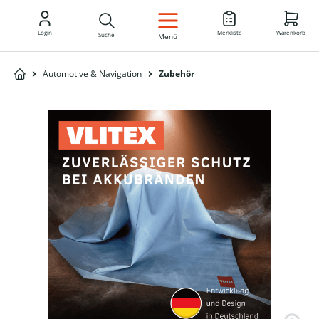
DE
Login
Merkliste
Warenkorb
Suche
Menü
Automotive & Navigation
Zubehör