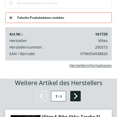
Bestandsalarm einrichten
Falsche Produktdaten melden
Art.Nr.:
161729
Hersteller:
Vlitex
Herstellernummer:
200373
EAN / Barcode:
0796554938820
Herstellerinformationen
Weitere Artikel des Herstellers
1
/
4
Vlitex E-Bike Akku-Tasche XL