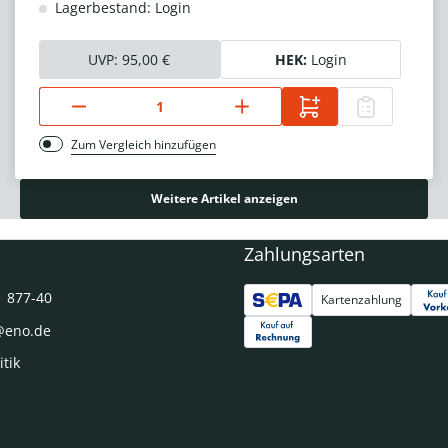
Lagerbestand: Login
UVP:
95,00 €
HEK:
Login
Zum Vergleich hinzufügen
Weitere Artikel anzeigen
Zahlungsarten
1 877-40
Kartenzahlung
@eno.de
itik