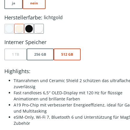
ja
nein
Herstellerfarbe:
lichtgold
Interner Speicher
1 TB
256 GB
512 GB
Highlights:
Titanrahmen und Ceramic Shield 2 schützen das ultraflach
zuverlässig
Fast randloses 6,5″ OLED-Display mit 120 Hz für flüssige
Animationen und brillante Farben
A19 Pro-Chip mit verbesserter Energieeffizienz, ideal für G
und Multitasking
eSIM-Only, Wi-Fi 7, Bluetooth 6 und Unterstützung für Mag
Zubehör