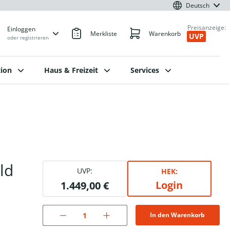
Deutsch
Preisanzeige:
Einloggen
Merkliste
Warenkorb
UVP
oder registrieren
ion
Haus & Freizeit
Services
ld
UVP:
HEK:
Login
1.449,00 €
In den Warenkorb