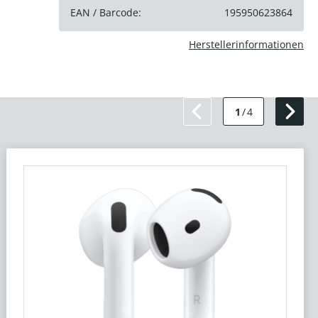
EAN / Barcode:
195950623864
Herstellerinformationen
1
/
4