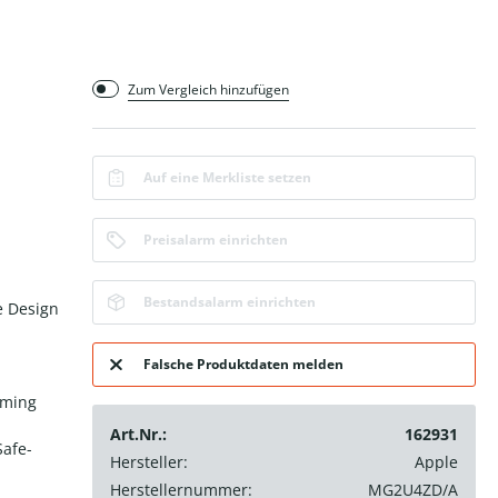
Zum Vergleich hinzufügen
Auf eine Merkliste setzen
Preisalarm einrichten
Bestandsalarm einrichten
e Design
Falsche Produktdaten melden
aming
Art.Nr.:
162931
Safe-
Hersteller:
Apple
Herstellernummer:
MG2U4ZD/A