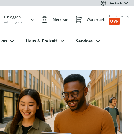
Deutsch
Preisanzeige:
Einloggen
Merkliste
Warenkorb
UVP
oder registrieren
ion
Haus & Freizeit
Services