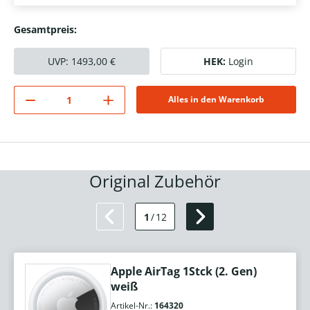
Gesamtpreis:
UVP:
1493,00
€
HEK:
Login
Alles in den Warenkorb
Original Zubehör
1
/
12
Apple AirTag 1Stck (2. Gen)
weiß
Artikel-Nr.:
164320