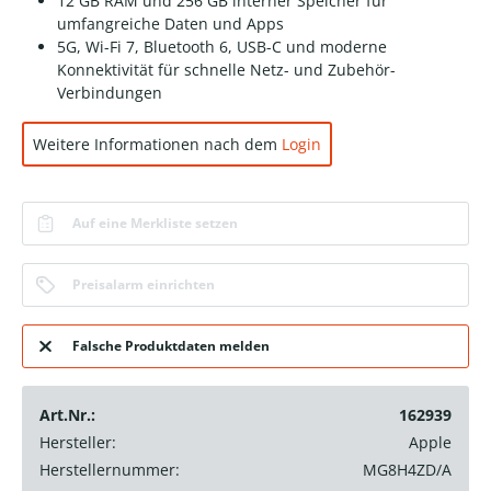
12 GB RAM und 256 GB interner Speicher für
umfangreiche Daten und Apps
5G, Wi-Fi 7, Bluetooth 6, USB-C und moderne
Konnektivität für schnelle Netz- und Zubehör-
Verbindungen
Weitere Informationen nach dem
Login
Auf eine Merkliste setzen
Preisalarm einrichten
Falsche Produktdaten melden
Art.Nr.:
162939
Hersteller:
Apple
Herstellernummer:
MG8H4ZD/A