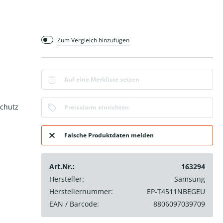
Zum Vergleich hinzufügen
Auf eine Merkliste setzen
chutz
Preisalarm einrichten
Falsche Produktdaten melden
Art.Nr.:
163294
Hersteller:
Samsung
Herstellernummer:
EP-T4511NBEGEU
EAN / Barcode:
8806097039709