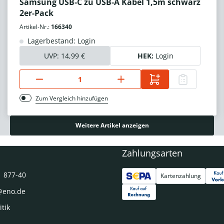
Samsung USB-C zu USB-A Kabel 1,5m schwarz
2er-Pack
Artikel-Nr.:
166340
Lagerbestand: Login
UVP:
14,99 €
HEK:
Login
Zum Vergleich hinzufügen
Weitere Artikel anzeigen
Zahlungsarten
1 877-40
Kartenzahlung
@eno.de
itik