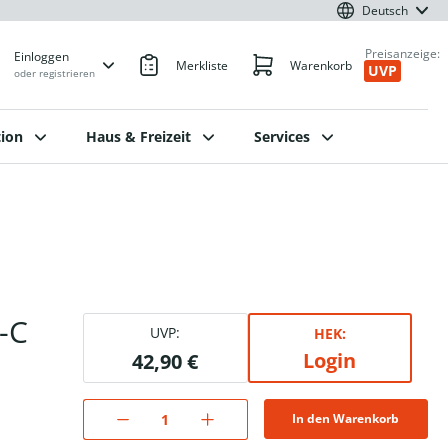
Deutsch
Preisanzeige:
Einloggen
Merkliste
Warenkorb
UVP
oder registrieren
ion
Haus & Freizeit
Services
-C
UVP:
HEK:
Login
42,90 €
In den Warenkorb