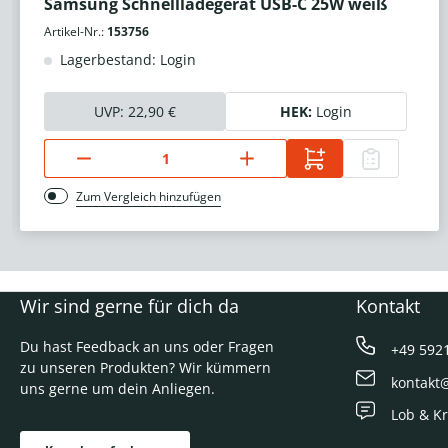
Samsung Schnellladegerät USB-C 25W weiß
Artikel-Nr.:
153756
Lagerbestand: Login
UVP:
22,90 €
HEK:
Login
Zum Vergleich hinzufügen
Wir sind gerne für dich da
Kontakt
Du hast Feedback an uns oder Fragen
+49 592
zu unseren Produkten? Wir kümmern
kontakt
uns gerne um dein Anliegen.
Lob & Kr