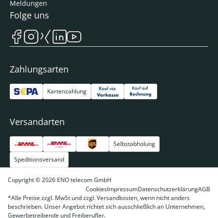
Meldungen
Folge uns
Zahlungsarten
Kartenzahlung
Versandarten
Selbstabholung
Speditionsversand
Copyright © 2026 ENO telecom GmbH
Cookies
Impressum
Datenschutzerklärung
AGB
*Alle Preise zzgl. MwSt und zzgl. Versandkosten, wenn nicht anders
beschrieben. Unser Angebot richtet sich ausschließlich an Unternehmen,
Gewerbetreibende und Freiberufler.