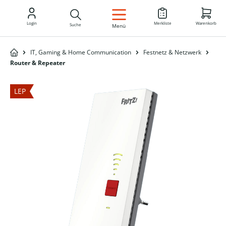
DE
Login
Merkliste
Warenkorb
Suche
Menü
IT, Gaming & Home Communication
Festnetz & Netzwerk
Router & Repeater
LEP