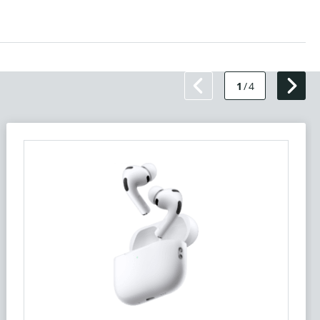
1
/
4