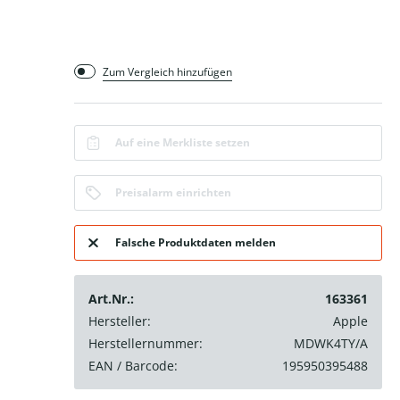
Zum Vergleich hinzufügen
Auf eine Merkliste setzen
Preisalarm einrichten
Falsche Produktdaten melden
Art.Nr.:
163361
Hersteller:
Apple
Herstellernummer:
MDWK4TY/A
EAN / Barcode:
195950395488