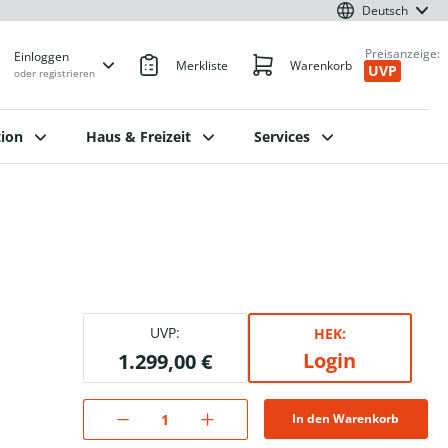
Deutsch
Preisanzeige:
Einloggen
Merkliste
Warenkorb
UVP
oder registrieren
ion
Haus & Freizeit
Services
UVP:
HEK:
Login
1.299,00 €
In den Warenkorb