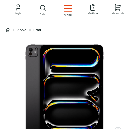
DE
Login
Merkliste
Warenkorb
Suche
Menü
Apple
iPad