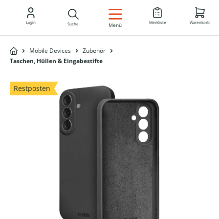
DE
Login
Merkliste
Warenkorb
Suche
Menü
Mobile Devices
Zubehör
Taschen, Hüllen & Eingabestifte
Restposten