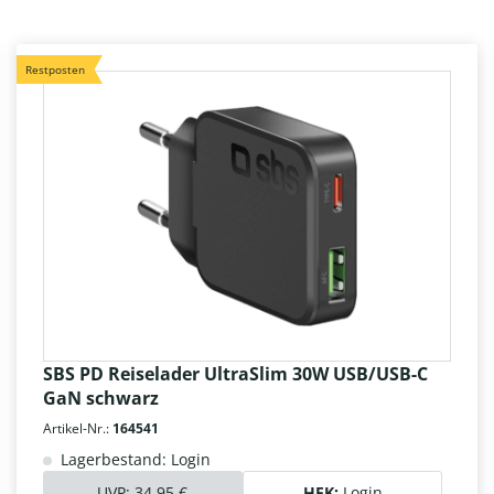
Restposten
SBS PD Reiselader UltraSlim 30W USB/USB-C
GaN schwarz
Artikel-Nr.:
164541
Lagerbestand: Login
UVP:
34,95 €
HEK:
Login