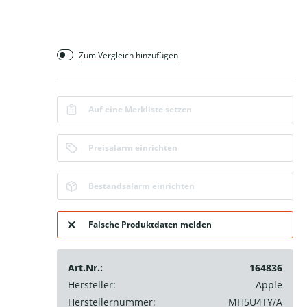
Zum Vergleich hinzufügen
Auf eine Merkliste setzen
Preisalarm einrichten
Bestandsalarm einrichten
Falsche Produktdaten melden
Art.Nr.:
164836
Hersteller:
Apple
Herstellernummer:
MH5U4TY/A