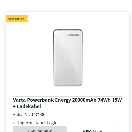
Restposten
Varta Powerbank Energy 20000mAh 74Wh 15W
+ Ladekabel
Artikel-Nr.:
147140
Lagerbestand: Login
UVP:
29,99 €
HEK:
Login