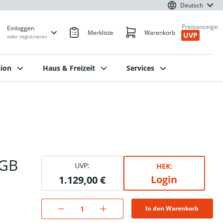
Deutsch
Preisanzeige:
Einloggen
Merkliste
Warenkorb
UVP
oder registrieren
ion
Haus & Freizeit
Services
6GB
UVP:
HEK:
Login
1.129,00 €
In den Warenkorb