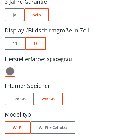
3 Jahre Garantie
ja
nein
Display-/Bildschirmgröße in Zoll
11
13
Herstellerfarbe:
spacegrau
Interner Speicher
128 GB
256 GB
Modelltyp
Wi-Fi
Wi-Fi + Cellular