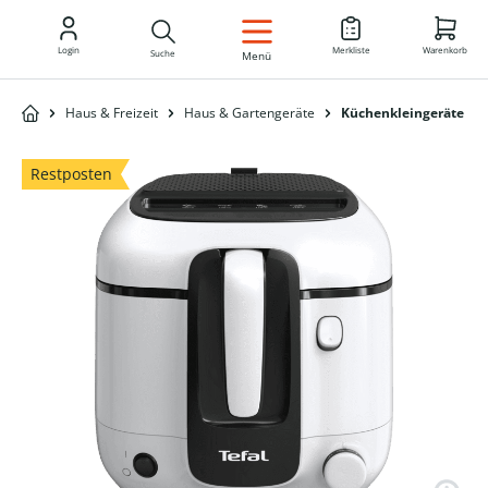
DE
Login
Merkliste
Warenkorb
Suche
Menü
Haus & Freizeit
Haus & Gartengeräte
Küchenkleingeräte
Restposten