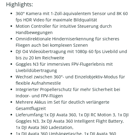
Highlights:
360° Kamera mit 1-Zoll-äquivalentem Sensor und 8K 60
fps HDR Video für maximale Bildqualität
Motion Controller für intuitive Steuerung durch
Handbewegungen
Omnidirektionale Hinderniserkennung für sicheres
Fliegen auch bei komplexen Szenen
DJI O4 Videoübertragung mit 1080p 60 fps Livebild und
bis zu 20 km Reichweite
Goggles N3 für immersives FPV-Flugerlebnis mit
Livebildübertragung
Wechsel zwischen 360°- und Einzelobjektiv-Modus für
flexible Aufnahmestile
Integrierter Propellerschutz für mehr Sicherheit bei
Indoor- und FPV-Flügen
Mehrere Akkus im Set für deutlich verlängerte
Gesamtflugzeit
Lieferumfang:1x DJI Avata 360, 1x DJI RC Motion 3, 1x DJI
Goggles N3, 3x DJI Avata 360 Intelligent Flight Battery,
1x DJI Avata 360 Ladestation,
1x DJI Avata 360 Umhängetasche, 1x DJI Avata 360