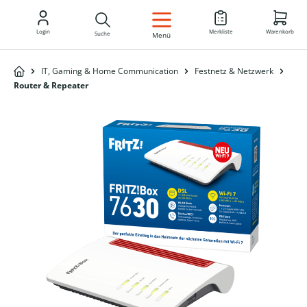
DE
Login
Merkliste
Warenkorb
Suche
Menü
IT, Gaming & Home Communication
Festnetz & Netzwerk
Router & Repeater