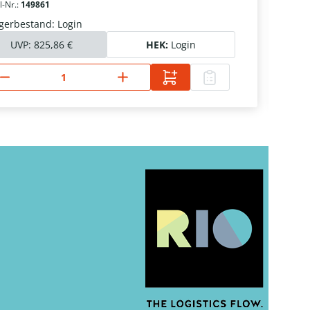
l-Nr.:
149861
Artik
gerbestand: Login
La
UVP:
825,86 €
HEK:
Login