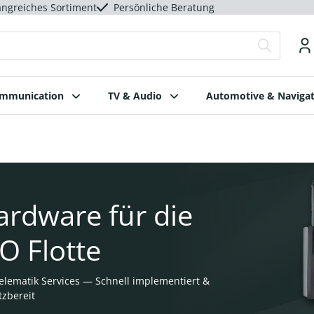
ngreiches Sortiment
Persönliche Beratung
ommunication
TV & Audio
Automotive & Navigat
ardware für die
O Flotte
elematik Services — Schnell implementiert &
tzbereit