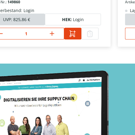
-Nr.:
149860
Artike
erbestand: Login
La
UVP:
825,86 €
HEK:
Login