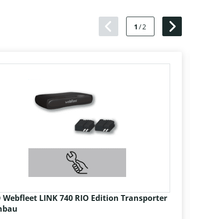
1
/
2
 Webfleet LINK 740 RIO Edition Transporter
ENO
inbau
Ein