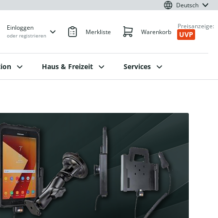
Deutsch
Preisanzeige:
Einloggen
Merkliste
Warenkorb
UVP
oder registrieren
ion
Haus & Freizeit
Services