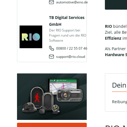
automotive@eno.de
TB Digital Services
GmbH
RIO
bündelt
Der RIO Support bei
Ziel, alle B
Fragen rund um die RIO
Effizienz
im
Software
00800 / 22 55 07 46
Als Partner
Hardware 
support@rio.cloud
Dein
Reibung