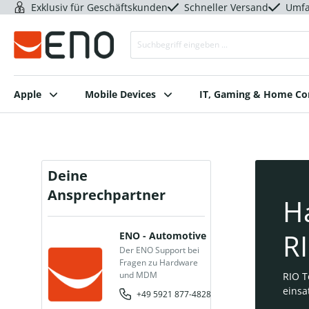
Exklusiv für Geschäftskunden
Schneller Versand
Umfa
Apple
Mobile Devices
IT, Gaming & Home C
Deine
Ansprechpartner
H
RI
ENO - Automotive
Der ENO Support bei
Fragen zu Hardware
und MDM
RIO T
einsa
+49 5921 877-4828