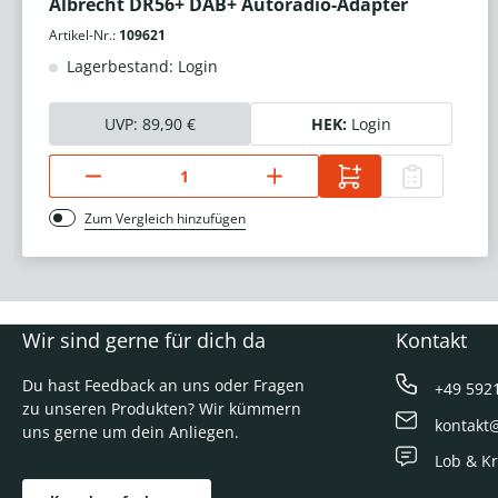
Albrecht DR56+ DAB+ Autoradio-Adapter
Artikel-Nr.:
109621
Lagerbestand: Login
UVP:
89,90 €
HEK:
Login
Zum Vergleich hinzufügen
Wir sind gerne für dich da
Kontakt
Du hast Feedback an uns oder Fragen
+49 592
zu unseren Produkten? Wir kümmern
kontakt
uns gerne um dein Anliegen.
Lob & Kr