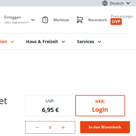
Deutsch
Preisanzeige:
Einloggen
Merkliste
Warenkorb
UVP
oder registrieren
ion
Haus & Freizeit
Services
et
UVP:
HEK:
Login
6,95 €
In den Warenkorb