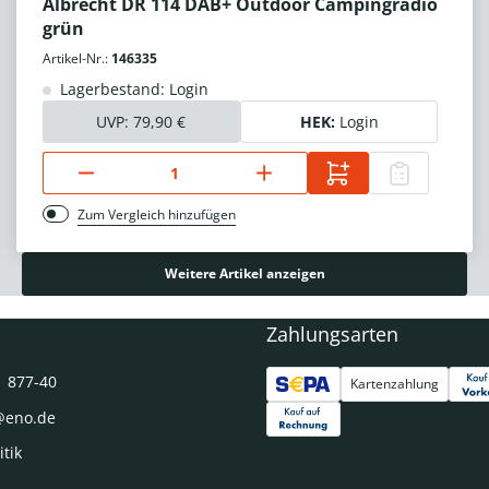
Albrecht DR 114 DAB+ Outdoor Campingradio
grün
Artikel-Nr.:
146335
Lagerbestand: Login
UVP:
79,90 €
HEK:
Login
Zum Vergleich hinzufügen
Weitere Artikel anzeigen
Zahlungsarten
1 877-40
Kartenzahlung
@eno.de
itik