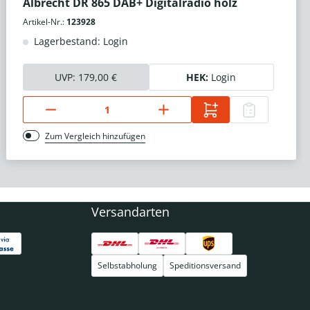
Albrecht DR 865 DAB+ Digitalradio holz
Artikel-Nr.:
123928
Lagerbestand: Login
UVP:
179,00 €
HEK:
Login
Zum Vergleich hinzufügen
Versandarten
Selbstabholung
Speditionsversand