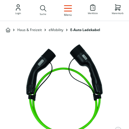
DE
Login
Merkliste
Warenkorb
Suche
Menü
Haus & Freizeit
eMobility
E-Auto Ladekabel