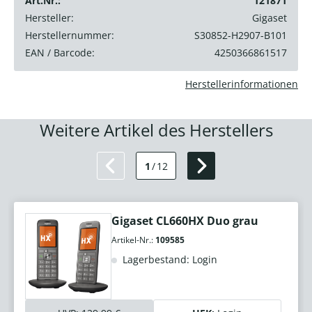
Art.Nr.:
121871
Hersteller:
Gigaset
Herstellernummer:
S30852-H2907-B101
EAN / Barcode:
4250366861517
Herstellerinformationen
Weitere Artikel des Herstellers
1
/
12
Gigaset CL660HX Duo grau
Artikel-Nr.:
109585
Lagerbestand: Login