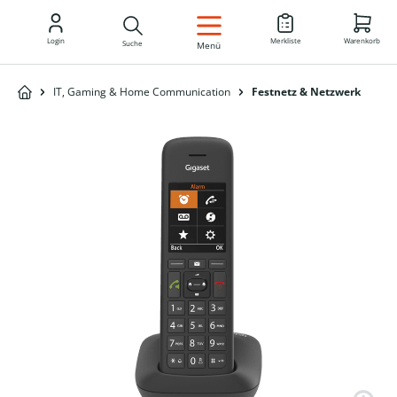
DE
Login
Merkliste
Warenkorb
Suche
Menü
IT, Gaming & Home Communication
Festnetz & Netzwerk