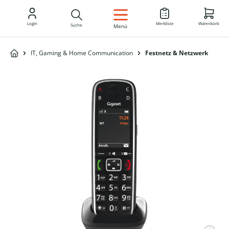
DE
Login
Merkliste
Warenkorb
Suche
Menü
IT, Gaming & Home Communication
Festnetz & Netzwerk