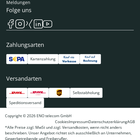
Meldungen
Folge uns
Zahlungsarten
Kartenzahlung
Versandarten
Selbstabholung
Speditionsversand
Copyright © 2026 ENO telecom GmbH
Cookies
Impressum
Datenschutzerklärung
AGB
*Alle Preise zzgl. MwSt und zzgl. Versandkosten, wenn nicht anders
beschrieben. Unser Angebot richtet sich ausschließlich an Unternehmen,
Gewerbetreibende und Freiberufler.