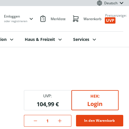
Deutsch
Preisanzeige:
Einloggen
Merkliste
Warenkorb
UVP
oder registrieren
ion
Haus & Freizeit
Services
UVP:
HEK:
Login
104,99 €
In den Warenkorb