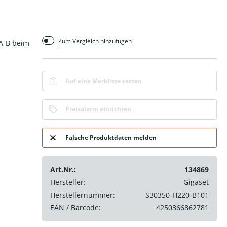
Zum Vergleich hinzufügen
/A-B beim
Auf eine Merkliste setzen
Preisalarm einrichten
Falsche Produktdaten melden
Art.Nr.:
134869
Hersteller:
Gigaset
Herstellernummer:
S30350-H220-B101
EAN / Barcode:
4250366862781