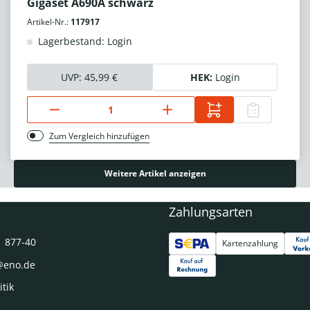
Gigaset A690A schwarz
Artikel-Nr.:
117917
Lagerbestand: Login
UVP:
45,99 €
HEK:
Login
Zum Vergleich hinzufügen
Weitere Artikel anzeigen
Zahlungsarten
1 877-40
Kartenzahlung
@eno.de
itik