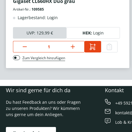
Gigaset CL660HX Duo grau
Artikel-Nr.:
109585
Lagerbestand: Login
UVP:
129,99 €
HEK:
Login
Zum Vergleich hinzufügen
Wir sind gerne für dich da
Kontakt
Du hast Feedback an uns oder Fragen
+49 592
zu unseren Produkten? Wir kümmern
kontakt
uns gerne um dein Anliegen.
Lob & Kr