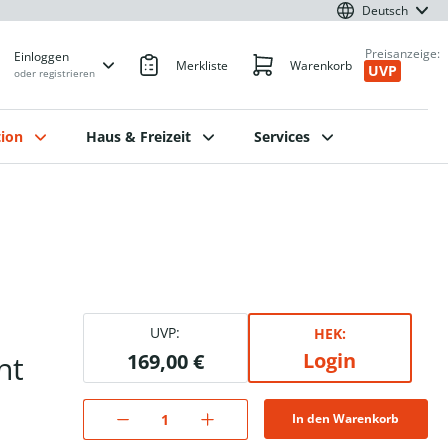
Deutsch
Preisanzeige:
Einloggen
Merkliste
Warenkorb
UVP
oder registrieren
ion
Haus & Freizeit
Services
UVP:
HEK:
Login
ht
169,00 €
In den Warenkorb