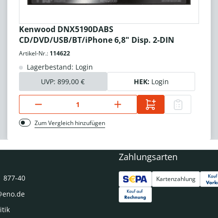
Kenwood DNX5190DABS
CD/DVD/USB/BT/iPhone 6,8" Disp. 2-DIN
Artikel-Nr.:
114622
Lagerbestand: Login
UVP:
899,00 €
HEK:
Login
Zum Vergleich hinzufügen
Zahlungsarten
1 877-40
Kartenzahlung
@eno.de
itik