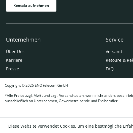
Kontakt aufnehmen
Unternehmen
Service
Über Uns
Versand
Karriere
Retoure & Re
Presse
FAQ
Copyright © 2026 ENO telecom GmbH
*Alle Preise zzgl. MwSt und zzgl. Versandkosten, wenn nicht anders beschrieb
ausschließlich an Unternehmen, Gewerbetreibende und Freiberufler.
Diese Website verwendet Cookies, um eine bestmögliche Erfa