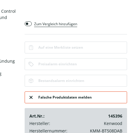
 Control
 und
Zum Vergleich hinzufügen
Auf eine Merkliste setzen
Zündung
Preisalarm einrichten
g
Bestandsalarm einrichten
Falsche Produktdaten melden
Art.Nr.:
145396
Hersteller:
Kenwood
Herstellernummer:
KMM-BT508DAB