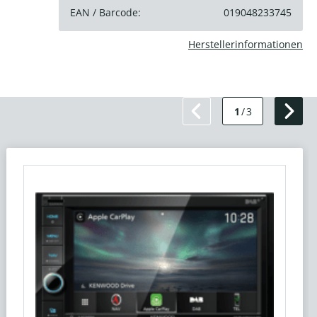
EAN / Barcode:
019048233745
Herstellerinformationen
1
/
3