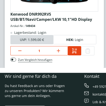
Kenwood DNR992RVS
USB/BT/Navi/Camper/LKW 10,1"HD Display
Artikel-Nr.:
149434
Lagerbestand: Login
UVP:
1.599,00 €
HEK:
Login
Zum Vergleich hinzufügen
Wir sind gerne für dich da
Kontakt
Du hast Feedback an uns oder Fragen
+49 592
zu unseren Produkten? Wir kümmern
kontakt
uns gerne um dein Anliegen.
Lob & Kr