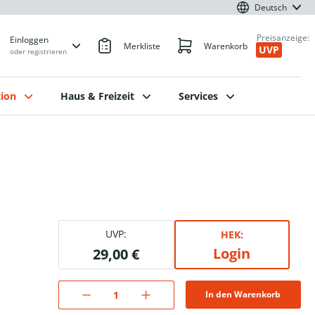
Deutsch
Preisanzeige:
Einloggen
Merkliste
Warenkorb
UVP
oder registrieren
ion
Haus & Freizeit
Services
UVP:
HEK:
Login
29,00 €
In den Warenkorb