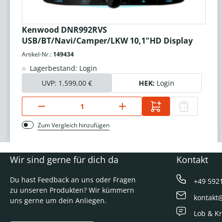
Kenwood DNR992RVS
USB/BT/Navi/Camper/LKW 10,1"HD Display
Artikel-Nr.:
149434
Lagerbestand: Login
UVP:
1.599,00 €
HEK:
Login
Zum Vergleich hinzufügen
Wir sind gerne für dich da
Kontakt
Du hast Feedback an uns oder Fragen
+49 592
zu unseren Produkten? Wir kümmern
kontakt
uns gerne um dein Anliegen.
Lob & Kr