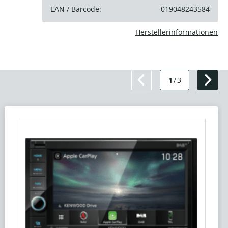
EAN / Barcode:
019048243584
Herstellerinformationen
1
/
3