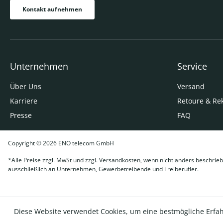
Kontakt aufnehmen
Unternehmen
Service
Über Uns
Versand
Karriere
Retoure & Re
Presse
FAQ
Copyright © 2026 ENO telecom GmbH
*Alle Preise zzgl. MwSt und zzgl. Versandkosten, wenn nicht anders beschrieb
ausschließlich an Unternehmen, Gewerbetreibende und Freiberufler.
Diese Website verwendet Cookies, um eine bestmögliche Erfa