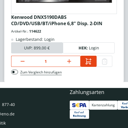
Kenwood DNX5190DABS
CD/DVD/USB/BT/iPhone 6,8" Disp. 2-DIN
Artikel-Nr.:
114622
Lagerbestand: Login
UVP:
899,00 €
HEK:
Login
Zum Vergleich hinzufügen
Zahlungsarten
1 877-40
Kartenzahlung
@eno.de
itik