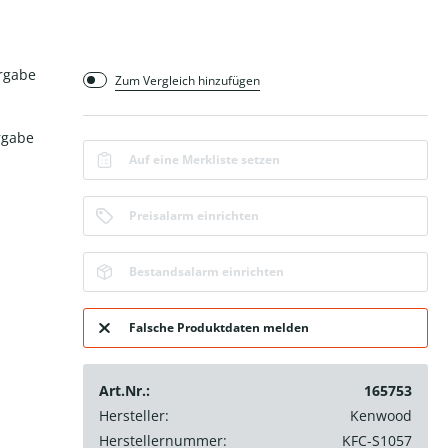
rgabe
Zum Vergleich hinzufügen
rgabe
Auf eine Merkliste setzen
Preisalarm einrichten
Bestandsalarm einrichten
Falsche Produktdaten melden
Art.Nr.:
165753
Hersteller:
Kenwood
Herstellernummer:
KFC-S1057