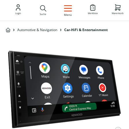
DE
Login
Merkliste
Warenkorb
Suche
Menü
Automotive & Navigation
Car-HiFi & Entertainment