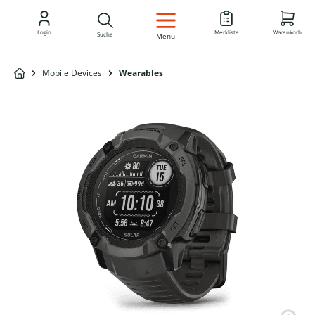
DE
Login
Merkliste
Warenkorb
Suche
Menü
Mobile Devices
Wearables