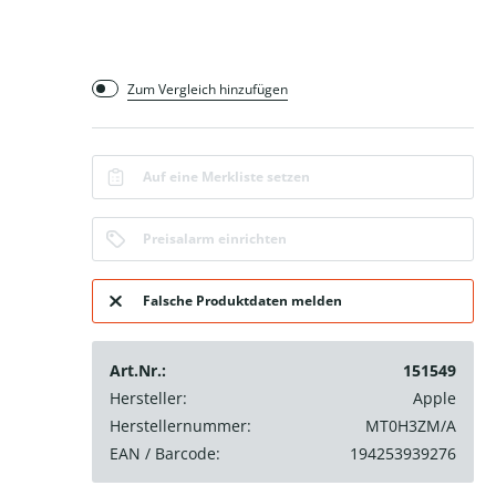
Zum Vergleich hinzufügen
Auf eine Merkliste setzen
Preisalarm einrichten
Falsche Produktdaten melden
Art.Nr.:
151549
Hersteller:
Apple
Herstellernummer:
MT0H3ZM/A
EAN / Barcode:
194253939276