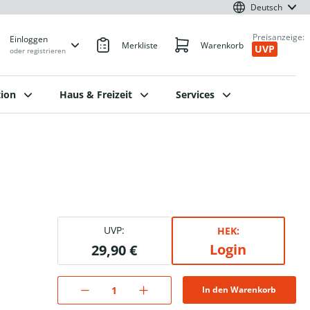
Deutsch
Preisanzeige:
Einloggen
Merkliste
Warenkorb
UVP
oder registrieren
ion
Haus & Freizeit
Services
UVP:
HEK:
Login
29,90 €
In den Warenkorb