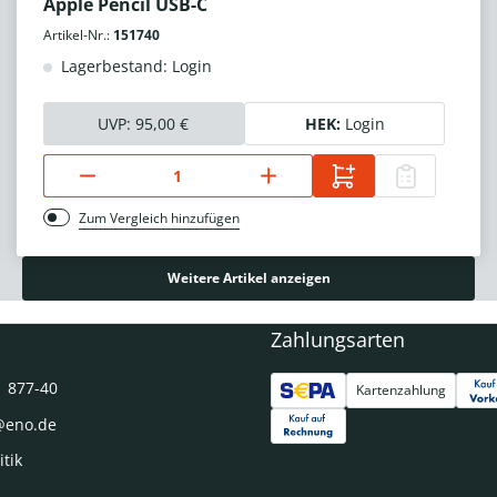
Apple Pencil USB-C
Artikel-Nr.:
151740
Lagerbestand: Login
UVP:
95,00 €
HEK:
Login
Zum Vergleich hinzufügen
Weitere Artikel anzeigen
Zahlungsarten
1 877-40
Kartenzahlung
@eno.de
itik