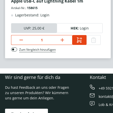
Apple USB-C auf Lightning Kabel 1m
Artikel-Nr.:
158615
Lagerbestand: Login
UVP:
25,00 €
HEK:
Login
Zum Vergleich hinzufügen
Wir sind gerne für dich da
Kontakt
Du hast Feedback an uns oder Fragen
+49 592
zu unseren Produkten? Wir kümmern
kontakt
uns gerne um dein Anliegen.
Lob & Kr