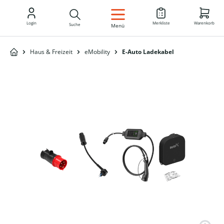
DE
Login
Merkliste
Warenkorb
Suche
Menü
Haus & Freizeit
eMobility
E-Auto Ladekabel