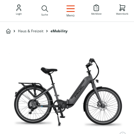
DE
Login
Merkliste
Warenkorb
Suche
Menü
Haus & Freizeit
eMobility